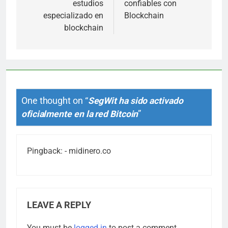
estudios
confiables con
especializado en
Blockchain
blockchain
One thought on “
SegWit ha sido activado
oficialmente en la red Bitcoin
”
Pingback:
- midinero.co
LEAVE A REPLY
You must be
logged in
to post a comment.