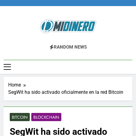
Skip
to
content
Midinero.co
Fintech, Criptomonedas
RANDOM NEWS
Home
SegWit ha sido activado oficialmente en la red Bitcoin
BITCOIN
BLOCKCHAIN
SegWit ha sido activado