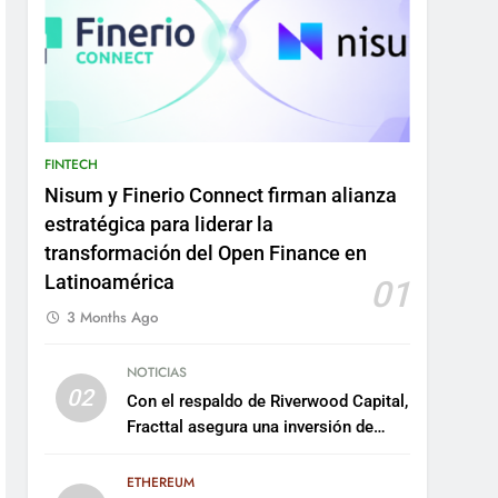
FINTECH
Nisum y Finerio Connect firman alianza
estratégica para liderar la
transformación del Open Finance en
Latinoamérica
01
3 Months Ago
NOTICIAS
02
Con el respaldo de Riverwood Capital,
Fracttal asegura una inversión de
US$35 millones para escalar su
plataforma
ETHEREUM