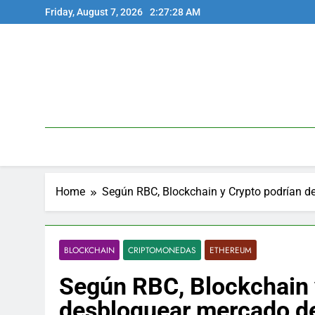
Skip
Friday, August 7, 2026
2:27:29 AM
to
content
Home
Según RBC, Blockchain y Crypto podrían de
BLOCKCHAIN
CRIPTOMONEDAS
ETHEREUM
Según RBC, Blockchain 
desbloquear mercado de