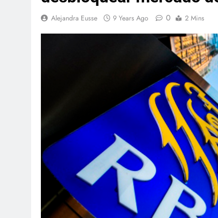
0
Alejandra Eusse
9 Years Ago
2 Mins