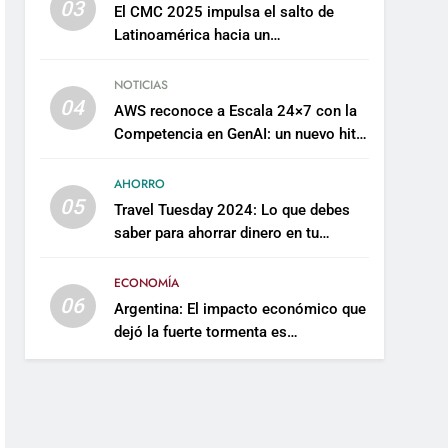
03
El CMC 2025 impulsa el salto de
Latinoamérica hacia un
mantenimiento predictivo y
sostenible
NOTICIAS
04
AWS reconoce a Escala 24×7 con la
Competencia en GenAI: un nuevo hito
en su expertise de inteligencia
artificial empresarial
AHORRO
05
Travel Tuesday 2024: Lo que debes
saber para ahorrar dinero en tu
próximo viaje
ECONOMÍA
06
Argentina: El impacto económico que
dejó la fuerte tormenta es
incalculable