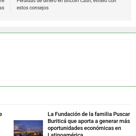
re
Perdidas de dinero en Bitcoin Cash, evítelo con
as
estos consejos
e
La Fundación de la familia Puscar
Buriticá que aporta a generar más
oportunidades económicas en
Latinoamérica