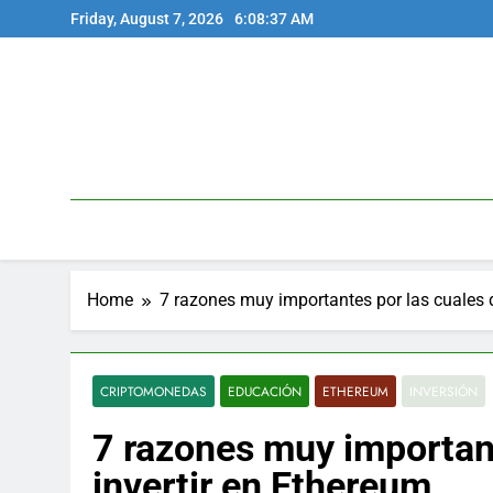
Skip
Friday, August 7, 2026
6:08:38 AM
to
content
Home
7 razones muy importantes por las cuales 
CRIPTOMONEDAS
EDUCACIÓN
ETHEREUM
INVERSIÓN
7 razones muy importan
invertir en Ethereum