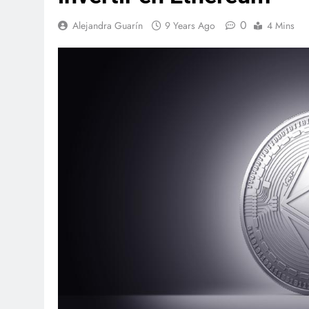
0
Alejandra Guarín
9 Years Ago
4 Mins