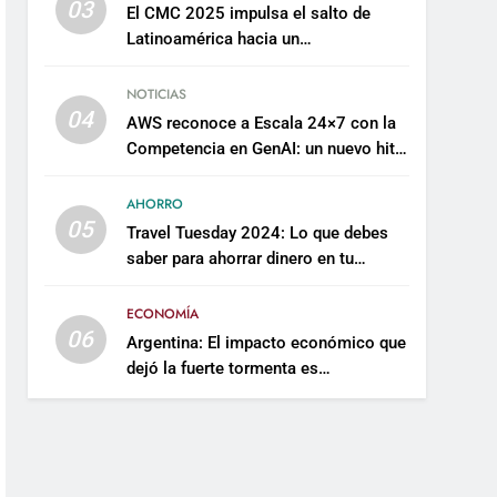
03
El CMC 2025 impulsa el salto de
Latinoamérica hacia un
mantenimiento predictivo y
sostenible
NOTICIAS
04
AWS reconoce a Escala 24×7 con la
Competencia en GenAI: un nuevo hito
en su expertise de inteligencia
artificial empresarial
AHORRO
05
Travel Tuesday 2024: Lo que debes
saber para ahorrar dinero en tu
próximo viaje
ECONOMÍA
06
Argentina: El impacto económico que
dejó la fuerte tormenta es
incalculable