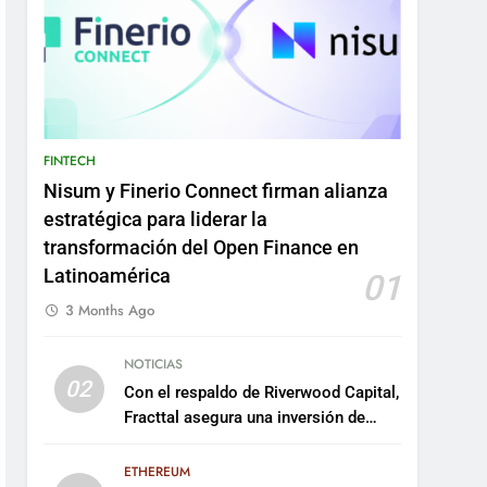
FINTECH
Nisum y Finerio Connect firman alianza
estratégica para liderar la
transformación del Open Finance en
Latinoamérica
01
3 Months Ago
NOTICIAS
02
Con el respaldo de Riverwood Capital,
Fracttal asegura una inversión de
US$35 millones para escalar su
plataforma
ETHEREUM