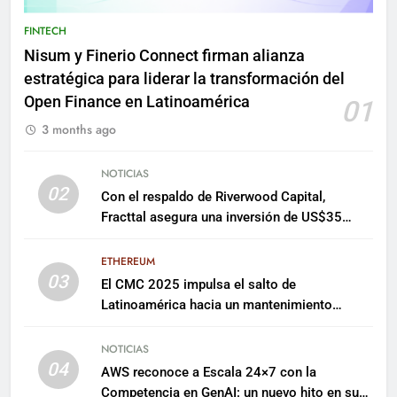
FINTECH
Nisum y Finerio Connect firman alianza
estratégica para liderar la transformación del
Open Finance en Latinoamérica
01
3 months ago
NOTICIAS
02
Con el respaldo de Riverwood Capital,
Fracttal asegura una inversión de US$35
millones para escalar su plataforma
ETHEREUM
03
El CMC 2025 impulsa el salto de
Latinoamérica hacia un mantenimiento
predictivo y sostenible
NOTICIAS
04
AWS reconoce a Escala 24×7 con la
Competencia en GenAI: un nuevo hito en su