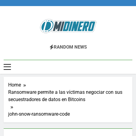
Skip
to
content
Midinero.co
Fintech, Criptomonedas
RANDOM NEWS
Home
Ransomware permite a las víctimas negociar con sus
secuestradores de datos en Bitcoins
john-snow-ransomware-code