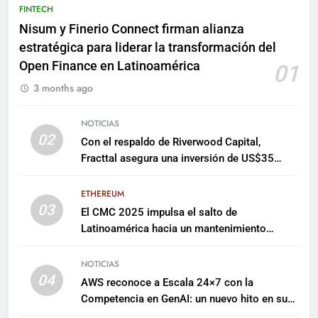
FINTECH
Nisum y Finerio Connect firman alianza
estratégica para liderar la transformación del
Open Finance en Latinoamérica
01
3 months ago
NOTICIAS
02
Con el respaldo de Riverwood Capital,
Fracttal asegura una inversión de US$35
millones para escalar su plataforma
ETHEREUM
03
El CMC 2025 impulsa el salto de
Latinoamérica hacia un mantenimiento
predictivo y sostenible
NOTICIAS
04
AWS reconoce a Escala 24×7 con la
Competencia en GenAI: un nuevo hito en su
expertise de inteligencia artificial empresarial