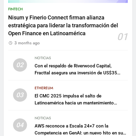
FINTECH
Nisum y Finerio Connect firman alianza
estratégica para liderar la transformación del
Open Finance en Latinoamérica
01
3 months ago
NOTICIAS
02
Con el respaldo de Riverwood Capital,
Fracttal asegura una inversión de US$35
millones para escalar su plataforma
ETHEREUM
03
El CMC 2025 impulsa el salto de
Latinoamérica hacia un mantenimiento
predictivo y sostenible
NOTICIAS
04
AWS reconoce a Escala 24×7 con la
Competencia en GenAI: un nuevo hito en su