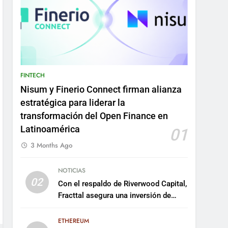
FINTECH
Nisum y Finerio Connect firman alianza
estratégica para liderar la
transformación del Open Finance en
Latinoamérica
01
3 Months Ago
NOTICIAS
02
Con el respaldo de Riverwood Capital,
Fracttal asegura una inversión de
US$35 millones para escalar su
plataforma
ETHEREUM