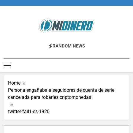
Skip
to
content
Midinero.co
Fintech, Criptomonedas
RANDOM NEWS
Home
Persona engañaba a seguidores de cuenta de serie
cancelada para robarles criptomonedas
twitter-fail1-ss-1920