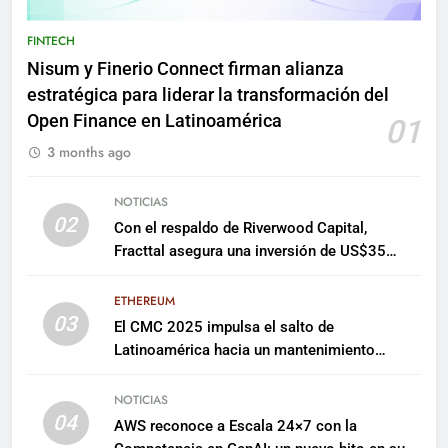
FINTECH
Nisum y Finerio Connect firman alianza
estratégica para liderar la transformación del
Open Finance en Latinoamérica
01
3 months ago
NOTICIAS
02
Con el respaldo de Riverwood Capital,
Fracttal asegura una inversión de US$35
millones para escalar su plataforma
ETHEREUM
03
El CMC 2025 impulsa el salto de
Latinoamérica hacia un mantenimiento
predictivo y sostenible
NOTICIAS
04
AWS reconoce a Escala 24×7 con la