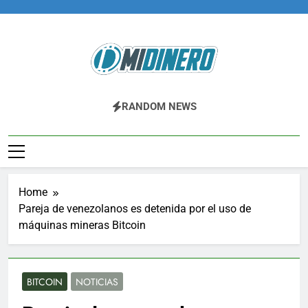
Skip
to
content
Midinero.co
Fintech, Criptomonedas
RANDOM NEWS
Home
Pareja de venezolanos es detenida por el uso de
máquinas mineras Bitcoin
BITCOIN
NOTICIAS