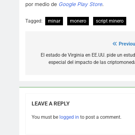
por medio de
Google Play Store
.
Tagged:
minar
monero
script minero
Previou
Post
navigation
El estado de Virginia en EE.UU. pide un estud
especial del impacto de las criptomoned
LEAVE A REPLY
You must be
logged in
to post a comment.