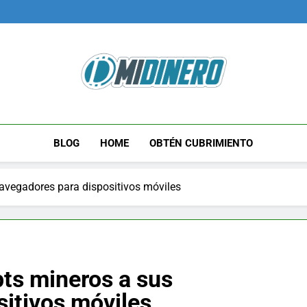
Midinero.co
Fintech, Criptomonedas
BLOG
HOME
OBTÉN CUBRIMIENTO
navegadores para dispositivos móviles
pts mineros a sus
itivos móviles