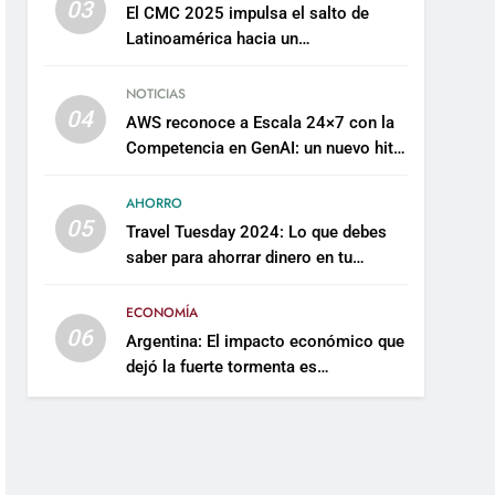
03
El CMC 2025 impulsa el salto de
Latinoamérica hacia un
mantenimiento predictivo y
sostenible
NOTICIAS
04
AWS reconoce a Escala 24×7 con la
Competencia en GenAI: un nuevo hito
en su expertise de inteligencia
artificial empresarial
AHORRO
05
Travel Tuesday 2024: Lo que debes
saber para ahorrar dinero en tu
próximo viaje
ECONOMÍA
06
Argentina: El impacto económico que
dejó la fuerte tormenta es
incalculable