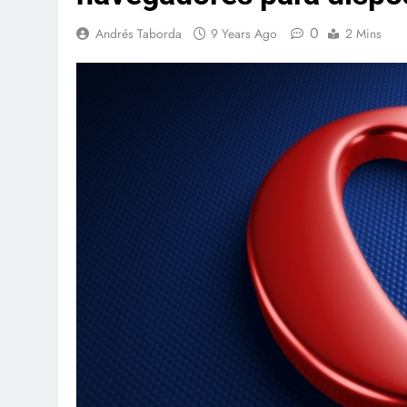
0
Andrés Taborda
9 Years Ago
2 Mins