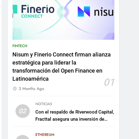
FINTECH
Nisum y Finerio Connect firman alianza
estratégica para liderar la
transformación del Open Finance en
Latinoamérica
01
3 Months Ago
NOTICIAS
02
Con el respaldo de Riverwood Capital,
Fracttal asegura una inversión de
US$35 millones para escalar su
plataforma
ETHEREUM