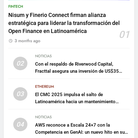
FINTECH
Nisum y Finerio Connect firman alianza
estratégica para liderar la transformación del
Open Finance en Latinoamérica
01
3 months ago
NOTICIAS
02
Con el respaldo de Riverwood Capital,
Fracttal asegura una inversión de US$35
millones para escalar su plataforma
ETHEREUM
03
El CMC 2025 impulsa el salto de
Latinoamérica hacia un mantenimiento
predictivo y sostenible
NOTICIAS
04
AWS reconoce a Escala 24×7 con la
Competencia en GenAI: un nuevo hito en su