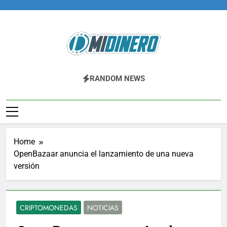
Skip
to
content
Midinero.co
Fintech, Criptomonedas
RANDOM NEWS
Home
OpenBazaar anuncia el lanzamiento de una nueva
versión
CRIPTOMONEDAS
NOTICIAS