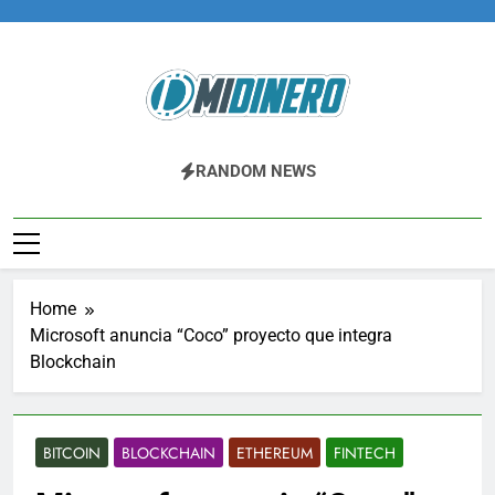
Skip
to
content
Midinero.co
Fintech, Criptomonedas
RANDOM NEWS
Home
Microsoft anuncia “Coco” proyecto que integra
Blockchain
BITCOIN
BLOCKCHAIN
ETHEREUM
FINTECH