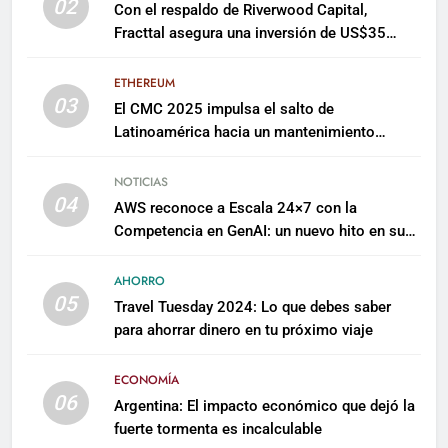
02
Con el respaldo de Riverwood Capital,
Fracttal asegura una inversión de US$35
millones para escalar su plataforma
ETHEREUM
03
El CMC 2025 impulsa el salto de
Latinoamérica hacia un mantenimiento
predictivo y sostenible
NOTICIAS
04
AWS reconoce a Escala 24×7 con la
Competencia en GenAI: un nuevo hito en su
expertise de inteligencia artificial empresarial
AHORRO
05
Travel Tuesday 2024: Lo que debes saber
para ahorrar dinero en tu próximo viaje
ECONOMÍA
06
Argentina: El impacto económico que dejó la
fuerte tormenta es incalculable