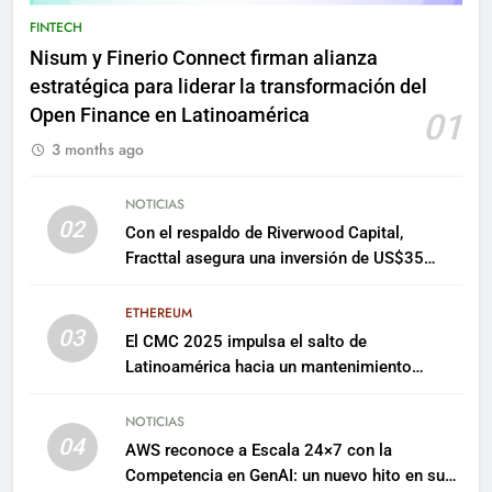
FINTECH
Nisum y Finerio Connect firman alianza
estratégica para liderar la transformación del
Open Finance en Latinoamérica
01
3 months ago
NOTICIAS
02
Con el respaldo de Riverwood Capital,
Fracttal asegura una inversión de US$35
millones para escalar su plataforma
ETHEREUM
03
El CMC 2025 impulsa el salto de
Latinoamérica hacia un mantenimiento
predictivo y sostenible
NOTICIAS
04
AWS reconoce a Escala 24×7 con la
Competencia en GenAI: un nuevo hito en su