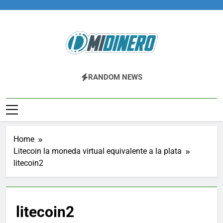
Skip
to
content
Midinero.co
Fintech, Criptomonedas
RANDOM NEWS
Home
Litecoin la moneda virtual equivalente a la plata
litecoin2
litecoin2