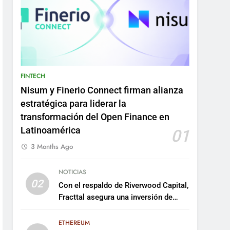
FINTECH
Nisum y Finerio Connect firman alianza
estratégica para liderar la
transformación del Open Finance en
Latinoamérica
01
3 Months Ago
NOTICIAS
02
Con el respaldo de Riverwood Capital,
Fracttal asegura una inversión de
US$35 millones para escalar su
plataforma
ETHEREUM