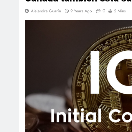
0
Alejandra Guarín
9 Years Ago
2 Mins