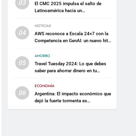
03
El CMC 2025 impulsa el salto de
Latinoamérica hacia un
mantenimiento predictivo y
sostenible
NOTICIAS
04
AWS reconoce a Escala 24×7 con la
Competencia en GenAI: un nuevo hito
en su expertise de inteligencia
artificial empresarial
AHORRO
05
Travel Tuesday 2024: Lo que debes
saber para ahorrar dinero en tu
próximo viaje
ECONOMÍA
06
Argentina: El impacto económico que
dejó la fuerte tormenta es
incalculable