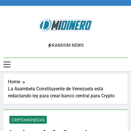
Skip
to
content
Midinero.co
Fintech, Criptomonedas
RANDOM NEWS
Home
La Asambela Constituyente de Venezuela está
redactando ley para crear banco central para Crypto
CRIPTOMONEDAS