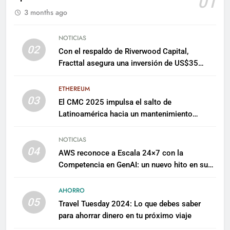
01
3 months ago
NOTICIAS
02
Con el respaldo de Riverwood Capital,
Fracttal asegura una inversión de US$35
millones para escalar su plataforma
ETHEREUM
03
El CMC 2025 impulsa el salto de
Latinoamérica hacia un mantenimiento
predictivo y sostenible
NOTICIAS
04
AWS reconoce a Escala 24×7 con la
Competencia en GenAI: un nuevo hito en su
expertise de inteligencia artificial empresarial
AHORRO
05
Travel Tuesday 2024: Lo que debes saber
para ahorrar dinero en tu próximo viaje