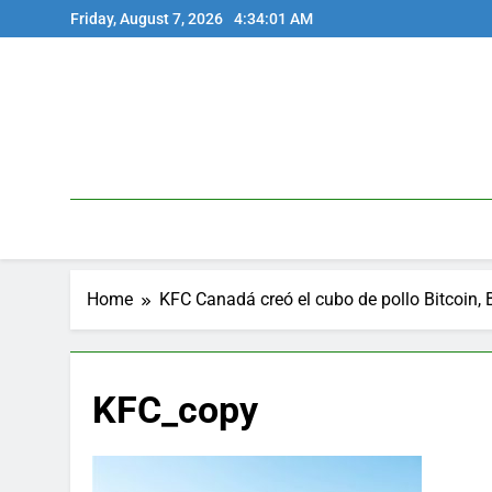
Skip
Friday, August 7, 2026
4:34:01 AM
to
content
Home
KFC Canadá creó el cubo de pollo Bitcoin, 
KFC_copy