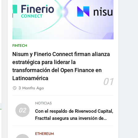
FINTECH
Nisum y Finerio Connect firman alianza
estratégica para liderar la
transformación del Open Finance en
Latinoamérica
01
3 Months Ago
NOTICIAS
02
Con el respaldo de Riverwood Capital,
Fracttal asegura una inversión de
US$35 millones para escalar su
plataforma
ETHEREUM