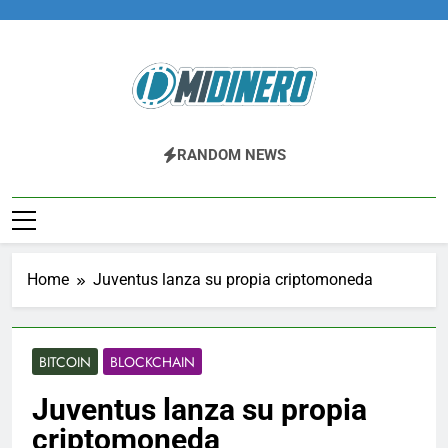
Skip
to
content
Midinero.co
Fintech, Criptomonedas
RANDOM NEWS
Home
Juventus lanza su propia criptomoneda
BITCOIN
BLOCKCHAIN
Juventus lanza su propia
criptomoneda