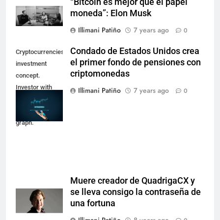
“Bitcoin es mejor que el papel
moneda”: Elon Musk
Illimani Patiño
7 years ago
0
Condado de Estados Unidos crea
Cryptocurrencies
el primer fondo de pensiones con
investment
criptomonedas
concept.
Investor with
Illimani Patiño
7 years ago
0
digital tablet and
virtual tradeview
graph.
Muere creador de QuadrigaCX y
se lleva consigo la contraseña de
una fortuna