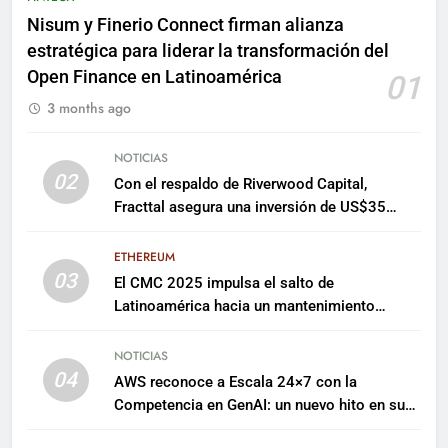
Nisum y Finerio Connect firman alianza
estratégica para liderar la transformación del
Open Finance en Latinoamérica
01
3 months ago
NOTICIAS
02
Con el respaldo de Riverwood Capital,
Fracttal asegura una inversión de US$35
millones para escalar su plataforma
ETHEREUM
03
El CMC 2025 impulsa el salto de
Latinoamérica hacia un mantenimiento
predictivo y sostenible
NOTICIAS
04
AWS reconoce a Escala 24×7 con la
Competencia en GenAI: un nuevo hito en su
expertise de inteligencia artificial empresarial