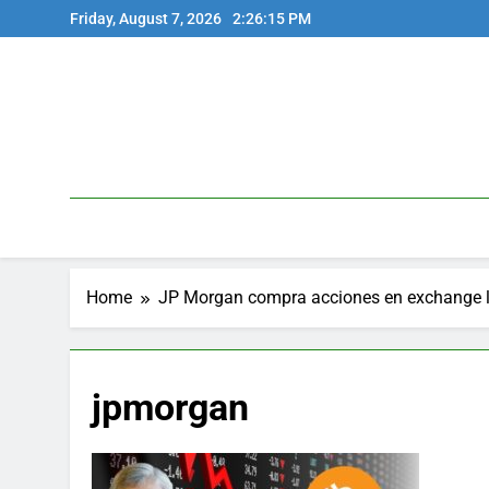
Skip
Friday, August 7, 2026
2:26:15 PM
to
content
Home
JP Morgan compra acciones en exchange l
jpmorgan