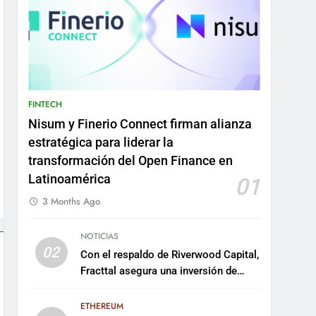
FINTECH
Nisum y Finerio Connect firman alianza
estratégica para liderar la
transformación del Open Finance en
Latinoamérica
01
3 Months Ago
NOTICIAS
02
Con el respaldo de Riverwood Capital,
Fracttal asegura una inversión de
US$35 millones para escalar su
plataforma
ETHEREUM