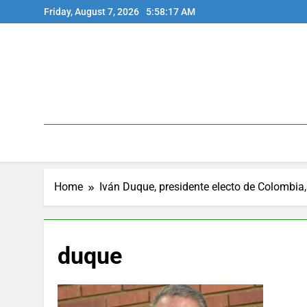
Skip
Friday, August 7, 2026
5:58:17 AM
to
content
Home
Iván Duque, presidente electo de Colombia
duque