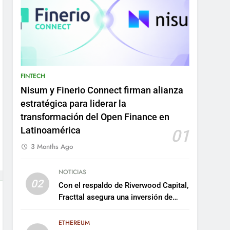
FINTECH
Nisum y Finerio Connect firman alianza
estratégica para liderar la
transformación del Open Finance en
Latinoamérica
01
3 Months Ago
NOTICIAS
02
Con el respaldo de Riverwood Capital,
Fracttal asegura una inversión de
US$35 millones para escalar su
plataforma
ETHEREUM