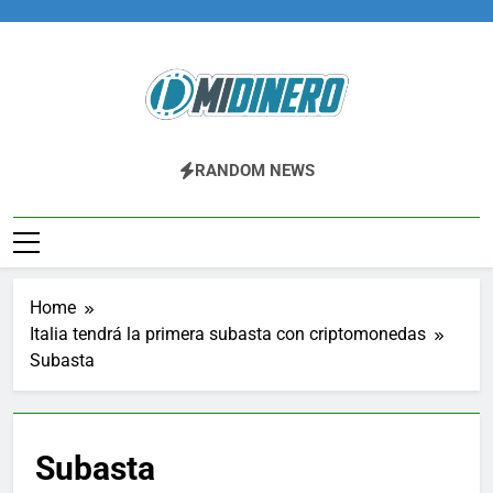
Skip
to
content
Midinero.co
Fintech, Criptomonedas
RANDOM NEWS
Home
Italia tendrá la primera subasta con criptomonedas
Subasta
Subasta