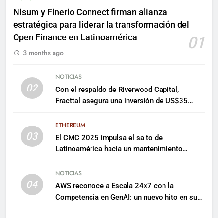
Nisum y Finerio Connect firman alianza
estratégica para liderar la transformación del
Open Finance en Latinoamérica
01
3 months ago
NOTICIAS
02
Con el respaldo de Riverwood Capital,
Fracttal asegura una inversión de US$35
millones para escalar su plataforma
ETHEREUM
03
El CMC 2025 impulsa el salto de
Latinoamérica hacia un mantenimiento
predictivo y sostenible
NOTICIAS
04
AWS reconoce a Escala 24×7 con la
Competencia en GenAI: un nuevo hito en su
expertise de inteligencia artificial empresarial