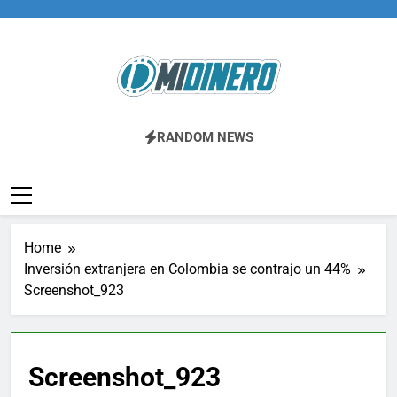
Skip
to
content
Midinero.co
Fintech, Criptomonedas
RANDOM NEWS
Home
Inversión extranjera en Colombia se contrajo un 44%
Screenshot_923
Screenshot_923