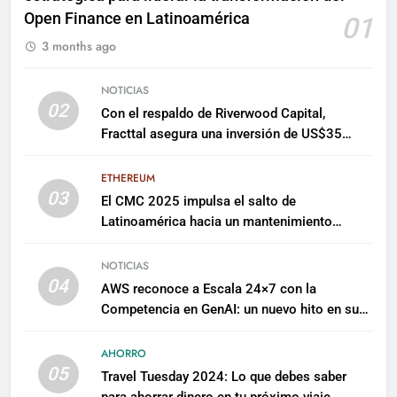
Open Finance en Latinoamérica
01
3 months ago
NOTICIAS
02
Con el respaldo de Riverwood Capital,
Fracttal asegura una inversión de US$35
millones para escalar su plataforma
ETHEREUM
03
El CMC 2025 impulsa el salto de
Latinoamérica hacia un mantenimiento
predictivo y sostenible
NOTICIAS
04
AWS reconoce a Escala 24×7 con la
Competencia en GenAI: un nuevo hito en su
expertise de inteligencia artificial empresarial
AHORRO
05
Travel Tuesday 2024: Lo que debes saber
para ahorrar dinero en tu próximo viaje