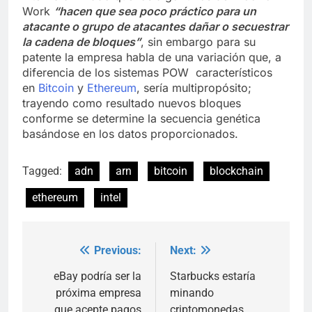
Work
“hacen que sea poco práctico para un
atacante o grupo de atacantes dañar o secuestrar
la cadena de bloques”
, sin embargo para su
patente la empresa habla de una variación que, a
diferencia de los sistemas POW característicos
en
Bitcoin
y
Ethereum
, sería multipropósito;
trayendo como resultado nuevos bloques
conforme se determine la secuencia genética
basándose en los datos proporcionados.
Tagged:
adn
arn
bitcoin
blockchain
ethereum
intel
Previous:
Next:
Post
navigation
eBay podría ser la
Starbucks estaría
próxima empresa
minando
que acepte pagos
criptomonedas