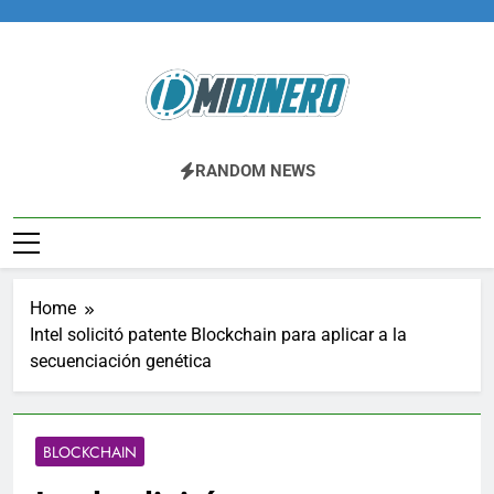
Skip
to
content
Midinero.co
Fintech, Criptomonedas
RANDOM NEWS
Home
Intel solicitó patente Blockchain para aplicar a la
secuenciación genética
BLOCKCHAIN