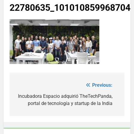
22780635_101010859968704
Previous:
Post
navigation
Incubadora Espacio adquirió TheTechPanda,
portal de tecnología y startup de la India