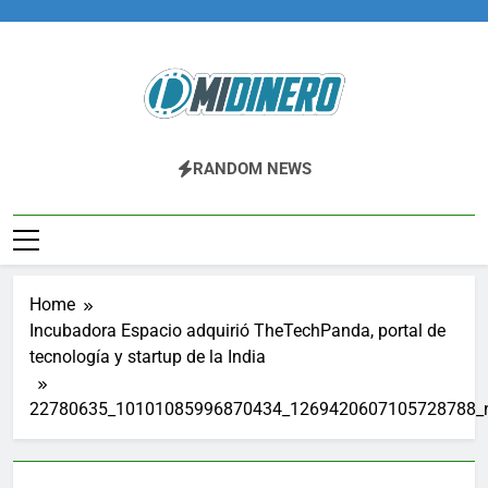
Skip
to
content
Midinero.co
Fintech, Criptomonedas
RANDOM NEWS
Home
Incubadora Espacio adquirió TheTechPanda, portal de
tecnología y startup de la India
22780635_10101085996870434_1269420607105728788_