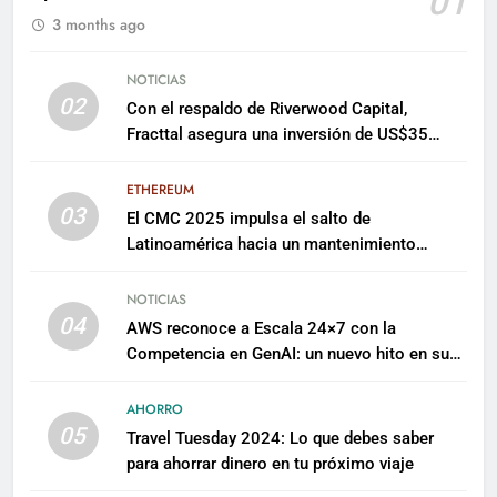
01
3 months ago
NOTICIAS
02
Con el respaldo de Riverwood Capital,
Fracttal asegura una inversión de US$35
millones para escalar su plataforma
ETHEREUM
03
El CMC 2025 impulsa el salto de
Latinoamérica hacia un mantenimiento
predictivo y sostenible
NOTICIAS
04
AWS reconoce a Escala 24×7 con la
Competencia en GenAI: un nuevo hito en su
expertise de inteligencia artificial empresarial
AHORRO
05
Travel Tuesday 2024: Lo que debes saber
para ahorrar dinero en tu próximo viaje