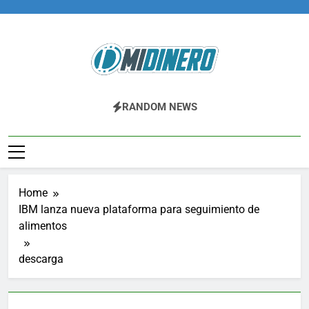
Skip
to
content
Midinero.co
Fintech, Criptomonedas
RANDOM NEWS
Home
IBM lanza nueva plataforma para seguimiento de
alimentos
descarga