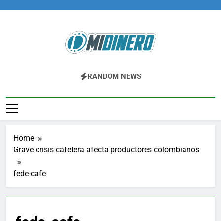
Skip
to
content
Midinero.co
Fintech, Criptomonedas
RANDOM NEWS
Home
Grave crisis cafetera afecta productores colombianos
fede-cafe