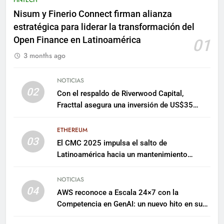
Nisum y Finerio Connect firman alianza
estratégica para liderar la transformación del
Open Finance en Latinoamérica
01
3 months ago
NOTICIAS
02
Con el respaldo de Riverwood Capital,
Fracttal asegura una inversión de US$35
millones para escalar su plataforma
ETHEREUM
03
El CMC 2025 impulsa el salto de
Latinoamérica hacia un mantenimiento
predictivo y sostenible
NOTICIAS
04
AWS reconoce a Escala 24×7 con la
Competencia en GenAI: un nuevo hito en su
expertise de inteligencia artificial empresarial