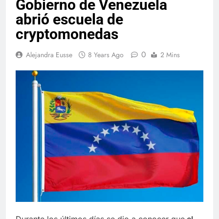
Gobierno de Venezuela
abrió escuela de
cryptomonedas
0
Alejandra Eusse
8 Years Ago
2 Mins
Durante los últimos días se dio a conocer que
el