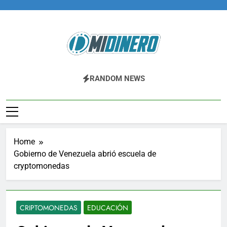
Skip
to
content
Midinero.co
Fintech, Criptomonedas
RANDOM NEWS
Home
Gobierno de Venezuela abrió escuela de
cryptomonedas
CRIPTOMONEDAS
EDUCACIÓN