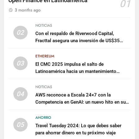
Open Finance en Latinoamérica
01
3 months ago
NOTICIAS
02
Con el respaldo de Riverwood Capital,
Fracttal asegura una inversión de US$35
millones para escalar su plataforma
ETHEREUM
03
El CMC 2025 impulsa el salto de
Latinoamérica hacia un mantenimiento
predictivo y sostenible
NOTICIAS
04
AWS reconoce a Escala 24×7 con la
Competencia en GenAI: un nuevo hito en su
expertise de inteligencia artificial empresarial
AHORRO
05
Travel Tuesday 2024: Lo que debes saber
para ahorrar dinero en tu próximo viaje