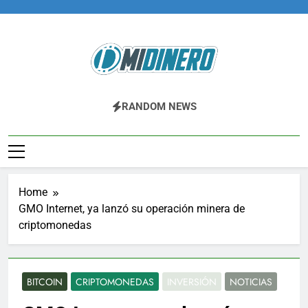
Skip
to
content
Midinero.co
Fintech, Criptomonedas
RANDOM NEWS
Home
GMO Internet, ya lanzó su operación minera de
criptomonedas
BITCOIN
CRIPTOMONEDAS
INVERSIÓN
NOTICIAS