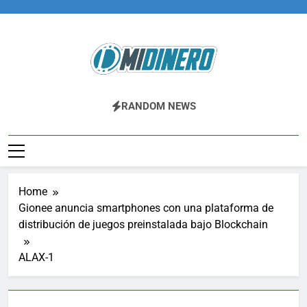
Skip
to
content
Midinero.co
Fintech, Criptomonedas
RANDOM NEWS
Home
Gionee anuncia smartphones con una plataforma de
distribución de juegos preinstalada bajo Blockchain
ALAX-1