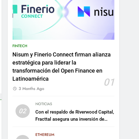
FINTECH
Nisum y Finerio Connect firman alianza
estratégica para liderar la
transformación del Open Finance en
Latinoamérica
01
3 Months Ago
NOTICIAS
02
Con el respaldo de Riverwood Capital,
Fracttal asegura una inversión de
US$35 millones para escalar su
plataforma
ETHEREUM