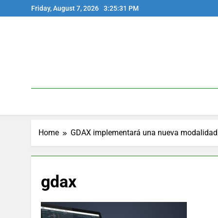
Skip
Friday, August 7, 2026
3:25:31 PM
to
content
Home
GDAX implementará una nueva modalidad d
gdax