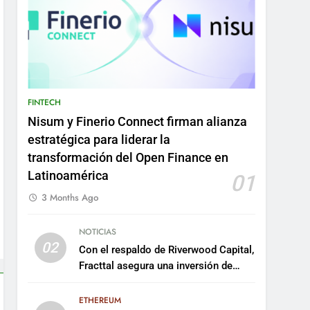
FINTECH
Nisum y Finerio Connect firman alianza
estratégica para liderar la
transformación del Open Finance en
Latinoamérica
01
3 Months Ago
NOTICIAS
02
Con el respaldo de Riverwood Capital,
Fracttal asegura una inversión de
US$35 millones para escalar su
plataforma
ETHEREUM