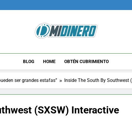
Midinero.co
Fintech, Criptomonedas
BLOG
HOME
OBTÉN CUBRIMIENTO
pueden ser grandes estafas”
Inside The South By Southwest (
uthwest (SXSW) Interactive