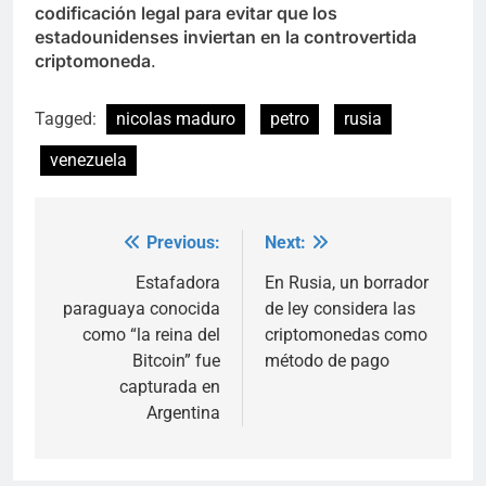
codificación legal para evitar que los
estadounidenses inviertan en la controvertida
criptomoneda
.
Tagged:
nicolas maduro
petro
rusia
venezuela
Previous:
Next:
Post
navigation
Estafadora
En Rusia, un borrador
paraguaya conocida
de ley considera las
como “la reina del
criptomonedas como
Bitcoin” fue
método de pago
capturada en
Argentina