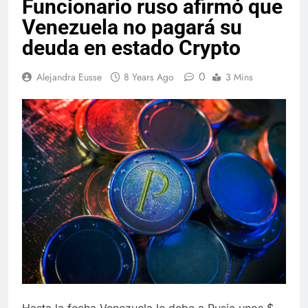
Funcionario ruso afirmó que
Venezuela no pagará su
deuda en estado Crypto
0
Alejandra Eusse
8 Years Ago
3 Mins
Hasta la fecha Venezuela le debe a Rusia unos $