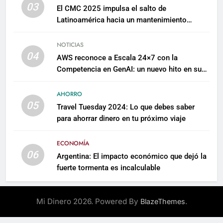
03
El CMC 2025 impulsa el salto de
Latinoamérica hacia un mantenimiento
predictivo y sostenible
NOTICIAS
04
AWS reconoce a Escala 24×7 con la
Competencia en GenAI: un nuevo hito en su
expertise de inteligencia artificial empresarial
AHORRO
05
Travel Tuesday 2024: Lo que debes saber
para ahorrar dinero en tu próximo viaje
ECONOMÍA
06
Argentina: El impacto económico que dejó la
fuerte tormenta es incalculable
Mi Dinero 2026. Powered By
.
BlazeThemes