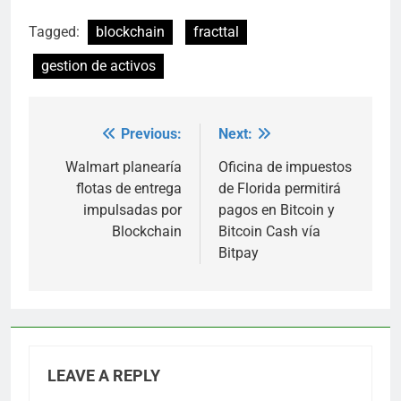
Tagged:
blockchain
fracttal
gestion de activos
Previous:
Next:
Post
navigation
Walmart planearía
Oficina de impuestos
flotas de entrega
de Florida permitirá
impulsadas por
pagos en Bitcoin y
Blockchain
Bitcoin Cash vía
Bitpay
LEAVE A REPLY