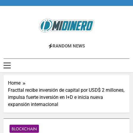
Skip
to
content
Midinero.co
Fintech, Criptomonedas
RANDOM NEWS
Home
Fracttal recibe inversión de capital por USD$ 2 millones,
impulsa fuerte inversión en I+D e inicia nueva
expansión internacional
BLOCKCHAIN