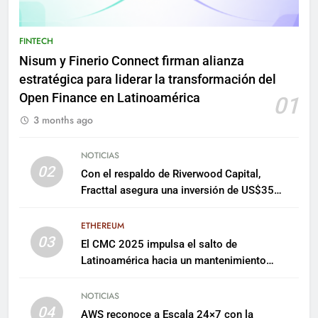
FINTECH
Nisum y Finerio Connect firman alianza
estratégica para liderar la transformación del
Open Finance en Latinoamérica
01
3 months ago
NOTICIAS
02
Con el respaldo de Riverwood Capital,
Fracttal asegura una inversión de US$35
millones para escalar su plataforma
ETHEREUM
03
El CMC 2025 impulsa el salto de
Latinoamérica hacia un mantenimiento
predictivo y sostenible
NOTICIAS
04
AWS reconoce a Escala 24×7 con la