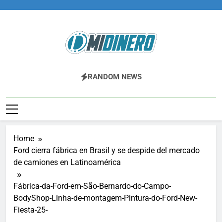
Skip
to
content
Midinero.co
Fintech, Criptomonedas
RANDOM NEWS
Home
Ford cierra fábrica en Brasil y se despide del mercado
de camiones en Latinoamérica
Fábrica-da-Ford-em-São-Bernardo-do-Campo-
BodyShop-Linha-de-montagem-Pintura-do-Ford-New-
Fiesta-25-