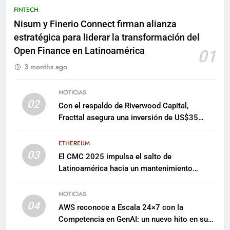
FINTECH
Nisum y Finerio Connect firman alianza
estratégica para liderar la transformación del
Open Finance en Latinoamérica
01
3 months ago
NOTICIAS
02
Con el respaldo de Riverwood Capital,
Fracttal asegura una inversión de US$35
millones para escalar su plataforma
ETHEREUM
03
El CMC 2025 impulsa el salto de
Latinoamérica hacia un mantenimiento
predictivo y sostenible
NOTICIAS
04
AWS reconoce a Escala 24×7 con la
Competencia en GenAI: un nuevo hito en su