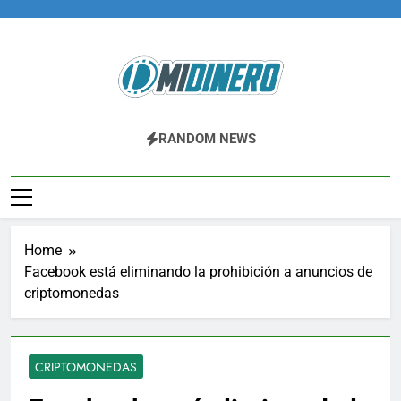
Skip
to
content
Midinero.co
Fintech, Criptomonedas
RANDOM NEWS
Home
Facebook está eliminando la prohibición a anuncios de
criptomonedas
CRIPTOMONEDAS