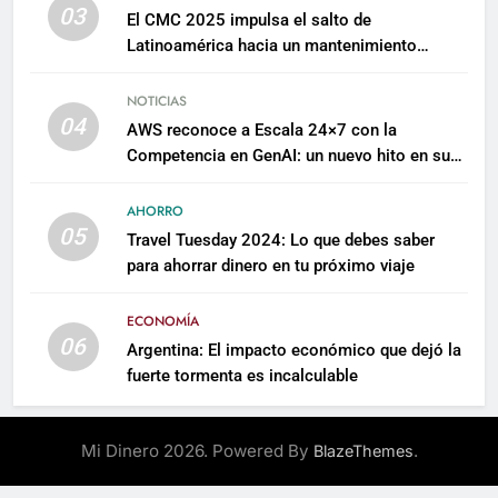
03
El CMC 2025 impulsa el salto de
Latinoamérica hacia un mantenimiento
predictivo y sostenible
NOTICIAS
04
AWS reconoce a Escala 24×7 con la
Competencia en GenAI: un nuevo hito en su
expertise de inteligencia artificial empresarial
AHORRO
05
Travel Tuesday 2024: Lo que debes saber
para ahorrar dinero en tu próximo viaje
ECONOMÍA
06
Argentina: El impacto económico que dejó la
fuerte tormenta es incalculable
Mi Dinero 2026. Powered By
.
BlazeThemes