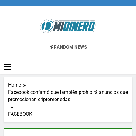
Skip
to
content
Midinero.co
Fintech, Criptomonedas
RANDOM NEWS
Home
Facebook confirmó que también prohibirá anuncios que
promocionan criptomonedas
FACEBOOK