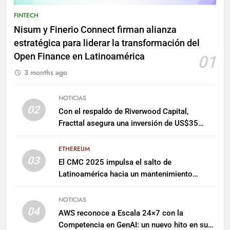
FINTECH
Nisum y Finerio Connect firman alianza
estratégica para liderar la transformación del
Open Finance en Latinoamérica
01
3 months ago
NOTICIAS
02
Con el respaldo de Riverwood Capital,
Fracttal asegura una inversión de US$35
millones para escalar su plataforma
ETHEREUM
03
El CMC 2025 impulsa el salto de
Latinoamérica hacia un mantenimiento
predictivo y sostenible
NOTICIAS
04
AWS reconoce a Escala 24×7 con la
Competencia en GenAI: un nuevo hito en su