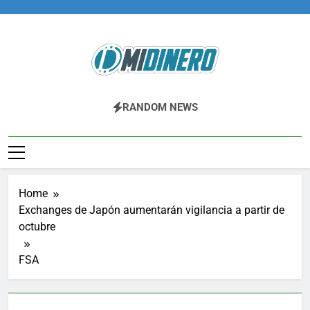
Skip
to
content
Midinero.co
Fintech, Criptomonedas
RANDOM NEWS
Home
Exchanges de Japón aumentarán vigilancia a partir de
octubre
FSA