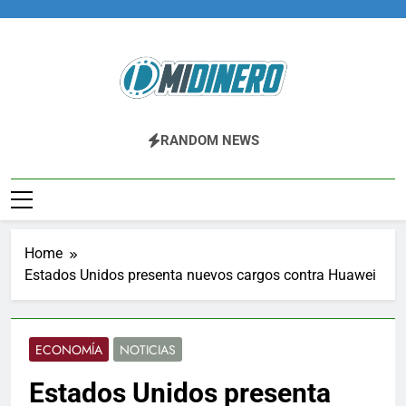
Skip
to
content
Midinero.co
Fintech, Criptomonedas
RANDOM NEWS
Home
Estados Unidos presenta nuevos cargos contra Huawei
ECONOMÍA
NOTICIAS
Estados Unidos presenta