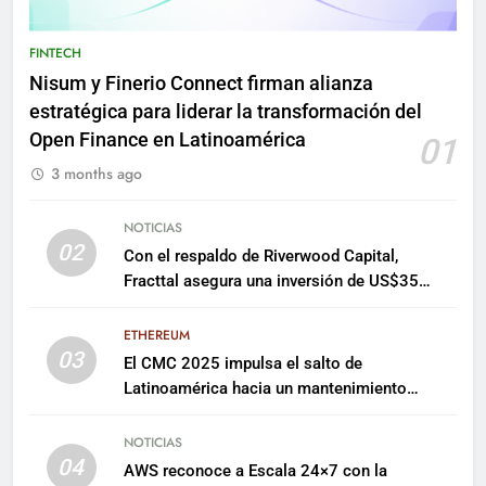
FINTECH
Nisum y Finerio Connect firman alianza
estratégica para liderar la transformación del
Open Finance en Latinoamérica
01
3 months ago
NOTICIAS
02
Con el respaldo de Riverwood Capital,
Fracttal asegura una inversión de US$35
millones para escalar su plataforma
ETHEREUM
03
El CMC 2025 impulsa el salto de
Latinoamérica hacia un mantenimiento
predictivo y sostenible
NOTICIAS
04
AWS reconoce a Escala 24×7 con la