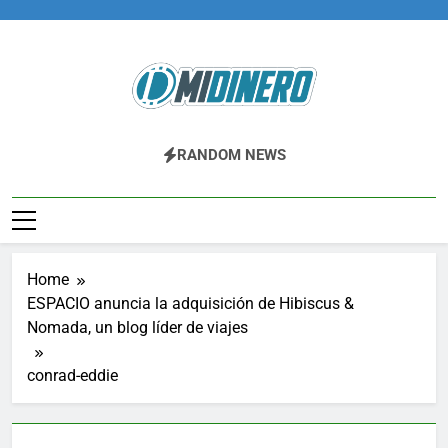
Skip
to
content
Midinero.co
Fintech, Criptomonedas
RANDOM NEWS
Home
ESPACIO anuncia la adquisición de Hibiscus &
Nomada, un blog líder de viajes
conrad-eddie