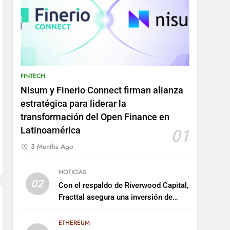
FINTECH
Nisum y Finerio Connect firman alianza
estratégica para liderar la
transformación del Open Finance en
Latinoamérica
01
3 Months Ago
NOTICIAS
02
Con el respaldo de Riverwood Capital,
Fracttal asegura una inversión de
US$35 millones para escalar su
plataforma
ETHEREUM