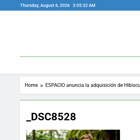
Skip
Thursday, August 6, 2026
3:05:32 AM
to
content
Home
ESPACIO anuncia la adquisición de Hibiscu
_DSC8528