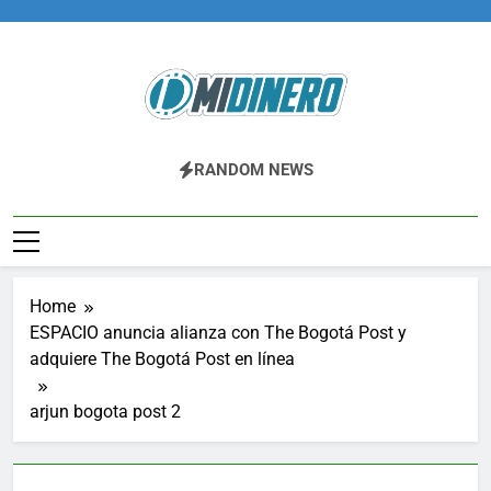
Skip
to
content
Midinero.co
Fintech, Criptomonedas
RANDOM NEWS
Home
ESPACIO anuncia alianza con The Bogotá Post y
adquiere The Bogotá Post en línea
arjun bogota post 2