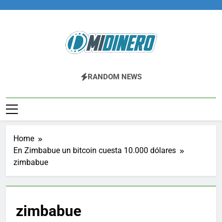
Skip
to
content
Midinero.co
Fintech, Criptomonedas
RANDOM NEWS
Home
En Zimbabue un bitcoin cuesta 10.000 dólares
zimbabue
zimbabue