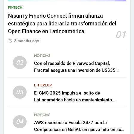
FINTECH
Nisum y Finerio Connect firman alianza
estratégica para liderar la transformación del
Open Finance en Latinoamérica
01
3 months ago
NOTICIAS
02
Con el respaldo de Riverwood Capital,
Fracttal asegura una inversión de US$35
millones para escalar su plataforma
ETHEREUM
03
El CMC 2025 impulsa el salto de
Latinoamérica hacia un mantenimiento
predictivo y sostenible
NOTICIAS
04
AWS reconoce a Escala 24×7 con la
Competencia en GenAI: un nuevo hito en su