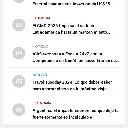
Fracttal asegura una inversión de US$35
millones para escalar su plataforma
ETHEREUM
03
El CMC 2025 impulsa el salto de
Latinoamérica hacia un mantenimiento
predictivo y sostenible
NOTICIAS
04
AWS reconoce a Escala 24×7 con la
Competencia en GenAI: un nuevo hito en su
expertise de inteligencia artificial empresarial
AHORRO
05
Travel Tuesday 2024: Lo que debes saber
para ahorrar dinero en tu próximo viaje
ECONOMÍA
06
Argentina: El impacto económico que dejó la
fuerte tormenta es incalculable