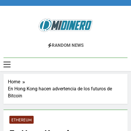
Skip
to
content
Midinero.co
Fintech, Criptomonedas
RANDOM NEWS
Home
En Hong Kong hacen advertencia de los futuros de
Bitcoin
ETHEREUM