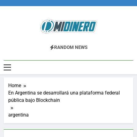
Skip
to
content
Midinero.co
Fintech, Criptomonedas
RANDOM NEWS
Home
En Argentina se desarrollará una plataforma federal
pública bajo Blockchain
argentina