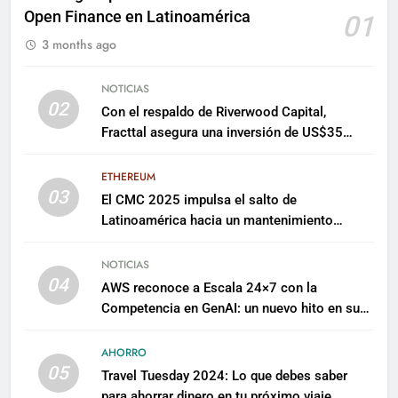
Open Finance en Latinoamérica
01
3 months ago
NOTICIAS
02
Con el respaldo de Riverwood Capital,
Fracttal asegura una inversión de US$35
millones para escalar su plataforma
ETHEREUM
03
El CMC 2025 impulsa el salto de
Latinoamérica hacia un mantenimiento
predictivo y sostenible
NOTICIAS
04
AWS reconoce a Escala 24×7 con la
Competencia en GenAI: un nuevo hito en su
expertise de inteligencia artificial empresarial
AHORRO
05
Travel Tuesday 2024: Lo que debes saber
para ahorrar dinero en tu próximo viaje