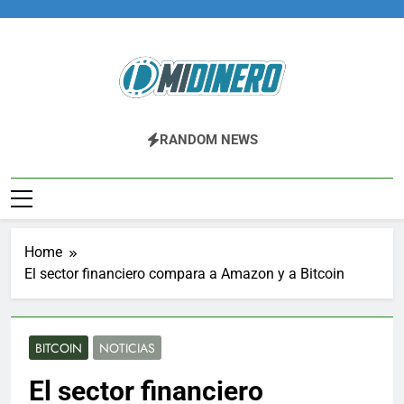
Skip
to
content
Midinero.co
Fintech, Criptomonedas
RANDOM NEWS
Home
El sector financiero compara a Amazon y a Bitcoin
BITCOIN
NOTICIAS
El sector financiero