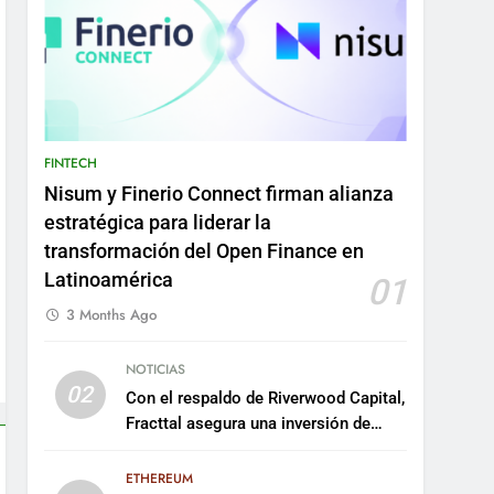
FINTECH
Nisum y Finerio Connect firman alianza
estratégica para liderar la
transformación del Open Finance en
Latinoamérica
01
3 Months Ago
NOTICIAS
02
Con el respaldo de Riverwood Capital,
Fracttal asegura una inversión de
US$35 millones para escalar su
plataforma
ETHEREUM