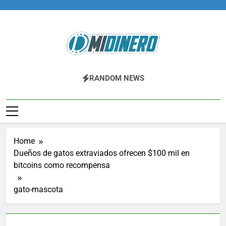
Skip
to
content
Midinero.co
Fintech, Criptomonedas
RANDOM NEWS
Home
Dueños de gatos extraviados ofrecen $100 mil en
bitcoins como recompensa
gato-mascota