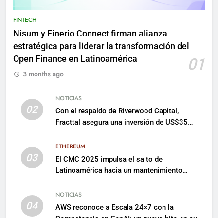
FINTECH
Nisum y Finerio Connect firman alianza
estratégica para liderar la transformación del
Open Finance en Latinoamérica
01
3 months ago
NOTICIAS
02
Con el respaldo de Riverwood Capital,
Fracttal asegura una inversión de US$35
millones para escalar su plataforma
ETHEREUM
03
El CMC 2025 impulsa el salto de
Latinoamérica hacia un mantenimiento
predictivo y sostenible
NOTICIAS
04
AWS reconoce a Escala 24×7 con la