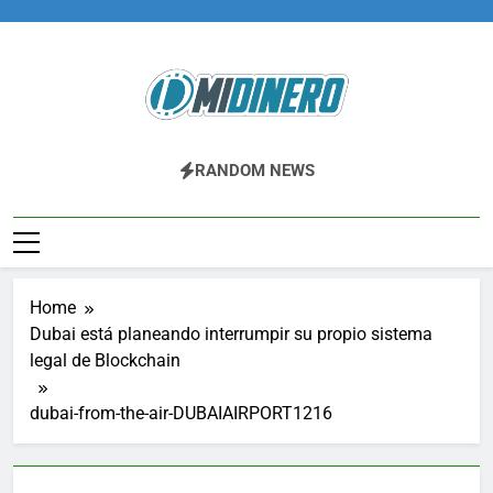
Skip
to
content
Midinero.co
Fintech, Criptomonedas
RANDOM NEWS
Home
Dubai está planeando interrumpir su propio sistema
legal de Blockchain
dubai-from-the-air-DUBAIAIRPORT1216